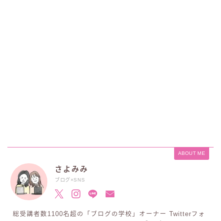
ABOUT ME
さよみみ
ブログ×SNS
限定特典「ブログを仕事にする講座」無料プレゼント
総受講者数1100名超の「ブログの学校」オーナー Twitterフォ
ブログの学校 公式LINE